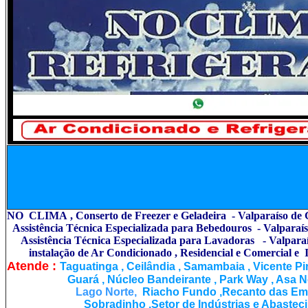
NO CLIMA , Conserto de Freezer e Geladeira - Valparaíso de 
Assistência Técnica Especializada para Bebedouros - Valparaís
Assistência Técnica Especializada para Lavadoras - Valpara
instalação de Ar Condicionado , Residencial e Comercial e I
Atende :
Taguatinga , Ceilândia , Samambaia , Vicente P
Guará , Núcleo Bandeirante , Park Way , Asa No
Lago Norte,
Riacho Fundo ,Recanto das Emas
Sobradinho ,Setor de Indústrias e Abasteci