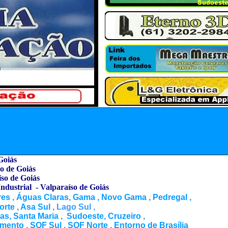
Goiás
o de Goiás
íso de Goiás
ndustrial - Valparaíso de Goiás
ires , Águas Claras, Gama , Novo Gama , Pedregal ,
rte , Asa Sul ,
Lago Sul ,
, Santa Maria , Sudoeste, Cruzeiro ,
mento , SOF Sul , SOF Norte , Entorno de Brasília