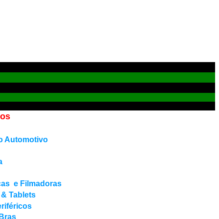
dos
o Automotivo
a
cas e Filmadoras
 & Tablets
iféricos
Bras