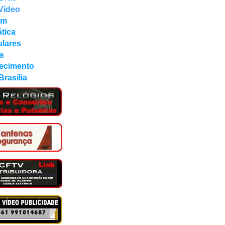
Vídeo
om
ática
ulares
s
uecimento
rasília