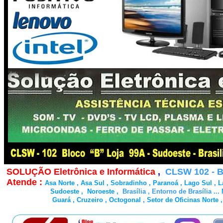
SOLUÇÃO Eletrônica e Informática
,
CLSW 102 - Blo
Atende :
Asa Norte , Asa Sul , Sobradinho , Paranoá , Lago Sul , La
Sudoeste , Noroeste ,
Brasília , Entorno de Brasília ...
N
Guará , Cruzeiro , Octogonal , Setor de Oficinas Norte