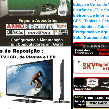
Edição e Curso de 
Eletrônica , TV e S
Eletrônica e Inform
GPS , Tablets e Cel
Notebooks e Tablet
Refrigeração e Aq
Setor
Sudoeste de B