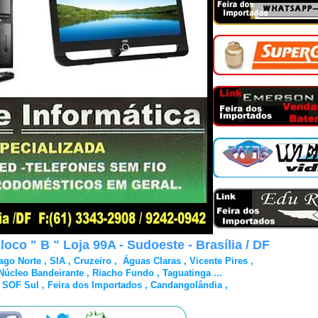
co " B " Loja 99A - Sudoeste - Brasília / DF
go Norte , SIA , Cruzeiro , Águas Claras , Vicente Pires ,
úcleo Bandeirante , Riacho Fundo , Taguatinga ...
 , SOF Sul , Feira dos Importados , Candangolândia ,