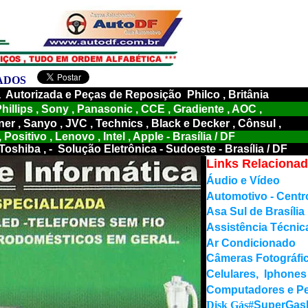
ADOS
a Autorizada e Peças de Reposição Philco
, Britânia
illips , Sony , Panasonic , CCE , Gradiente , AOC ,
 , Sanyo , JVC , Technics , Black e Decker , Cônsul ,
 Positivo , Lenovo , Intel , Apple - Brasília / DF
 Toshiba ,
- Solução Eletrônica - Sudoeste - Brasília / DF
Links Relaciona
Áudio e Vídeo
Automotivo - Centr
Asa Sul de Brasília
Assistência Técnic
Ar Condicionado
Câmeras Fotográfi
Celulares, Iphones
Computadores e Per
Disk Gás
#
SuperGas