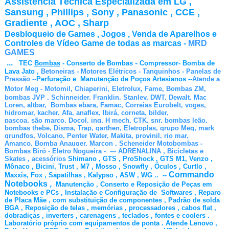
Assistência Técnica Especializada em LG ,
Sansung , Phillips , Sony , Panasonic , CCE ,
Gradiente , AOC , Sharp
, Aiwa , Toshiba ,
Desbloqueio de Games , Jogos , Venda de Aparelhos e
Controles de Vídeo Game de todas as marcas -
MRD
GAMES
...
-
TEC
Bombas
- Conserto de Bombas
Compressor
- Bomba de
Lava Jato ,
Betoneiras - Motores Elétricos - Tanquinhos - Panelas de
Pressão --
Perfuração e Manutenção de Poços Artesianos --
Atende a
Motor Meg - Motomil, Chiaperini,
Eletrolux, Fame, Bombas ZM,
bombas JVP ,
Schinneider, Franklin, Stanley, DWT, Dewalt, Mac
Loren, altbar, Bombas ebara, Famac,
Correias Eurobelt, voges,
hidromar, kacher, Afa, anaflex, Ibirá, corneta, bilder,
pascoa, são marco, Docol, jng, H mech, CTK, snr, bombas leão,
bombas thebe,
Disma, Trap, garthen, Eletroplas, grupo Meg, mark
grundfos, Volcano, Penter Water, Makita, provinil, rio mar,
Amanco,
Bomba
Anauger, Marcon , Scheneider Motobombas -
Bombas Biró - Eletro Nogueira - --- ADRENALINA , Bicicletas e
Skates , acessórios
Shimano , GTS , ProShock , GTS M1, Venzo ,
Mônaco , Bicini, Trust , M7 , Mosso , Snowfly , Óculos , Curtlo ,
Commando
Maxxis, Fox , Sapatilhas , Kalypso , ASW , WG .. --
Notebooks ,
Manutenção , Conserto e Reposição de Peças em
Notebooks e PCs , Instalação e Configuração de Softwares , Reparo
de Placa Mãe , com substituição de componentes , Padrão de solda
BGA , Reposição de telas , memórias , processadores , cabos flat ,
dobradiças , inverters , carenagens , teclados , fontes e coolers .
Laboratório próprio com equipamentos de ponta . Atende Lenovo ,