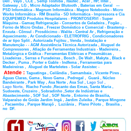
Dell , Vayo , CCE , Semp Toshiba , Itautec , Acer , HP, Intel ,
Gateway , LG , Micro Adaptador Blutooth , Baterias em Geral ---
PSD Informática - Magnum Informática - Magoo Notebooks - Micro
Works Informática - RM Brasilia - SD Informática - Impressora e Cia
EQUIPEMED Produtos Hospitalares - PRONTOSERVI - Super
Máquina - Gamaq Refrigeração - Consertos de Geladeira , Fogão ,
Forno de Micro Ondas , Freezer Doméstico e Comercial - Brastemp -
Enxuta - Cônsul - Prosdócimo - Walita - Central Ar , Refrigeração e
Aquecimento , Ar Condicionado - ELETROFRIG , Condicionadores
de ar tipo Split , Autorizada Fujitsu , Venda , Instalação e
Manutenção - - AGM Assistência Técnica Autorizada , Aluguel de
Compressores , Afiação de Ferramentas Industriais - Madeireira ,
Metalúrgica e Gráfica - Ferramentas Elétricas e Pneumáticas ,
Lixadeiras , Serras e Furadeiras , Bosch , De Walt , Makyta , Black e
Decker , Puma , Porter e Gable - Indfema , Ferramentas para
Madeireiras , Aluguel de Marteletes - Solar Assistec -
Atende :
Taguatinga , Ceilândia , Samambaia , Vicente Pires ,
Águas Claras, Gama , Novo Gama , Pedregal , Guará , Núcleo
Bandeirante , Park Way , Asa Norte , Asa Sul ,
Lago Sul ,
Lago Norte,
Riacho Fundo ,Recanto das Emas, Santa Maria ,
Sudoeste, Cruzeiro , Sobradinho ,Setor de Indústrias e
Abastecimento , SOF Sul , SOF Norte , Entorno de Brasilia,
Valparaíso de Goiás Jardim Ingá , Jardim Zuleika , Parque Mingone
, Pacaembu , Parque Marajó , Luziânia , Plano Piloto , Brasilia ,
no DF.