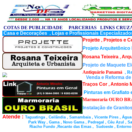
COTAS DE PUBLICIDADE
PARCERIAS
LINKS CRUZ
Casa e Decorações , Lojas e Profissionais Especializado
Projette , Projetos e 
Projeto Arquitetônico
Rosana Teixeira , Arqu
Projeto de Maquete El
Antiquário Panamá
,
Re
Venda e Reforma de B
Traços Cor , Antonio 
Pinturas em Grafiato 
Marmoraria OURO BR
Instalação de Granito
Atende :
Taguatinga , Ceilândia , Samambaia , Vicente Pires , Água
Park Way , Gama , Novo Gama , Pedregal , Céu Azul , Santa Mari
Riacho Fundo ,Recanto das Emas , Sudoeste , Entorno de Brasi