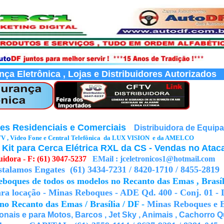
ança Eletrônica , Lojas e Distribuidores Autorizados
es Residenciais e Comerciais
-
Distribuidora de Equip
CFTV , Vídeo Fone e Central Telefônica da LUX VISION e da AMELCO
Kit para Cerca Elétrica RXL da CS - Vendas no Atac
uidora - F: (61) 3047-5237
EMail : jceletronicos1@hotmail.com
talamos Engates (61) 3434-7231 / 8420-1710 / 8455-2819
boques de todos os modelos no Recanto das Emas , Brasíl
ra locação - Minas Reboques - ADE Qd. 400 - Conj. 01 - 
no Recanto das Emas / Brasília / DF -
Minas Reboques
e 
is e para Motos, Barcos , Jet Sky , Animais , Cachorro Qu