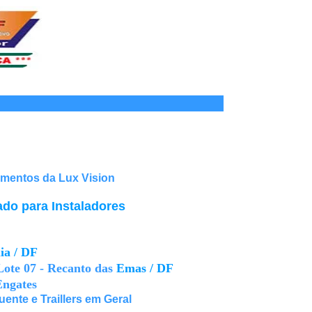
amentos da Lux Vision
ado para Instaladores
ia / DF
Lote 07 - Recanto das
Em
as / DF
Engates
ente e Traillers em Geral