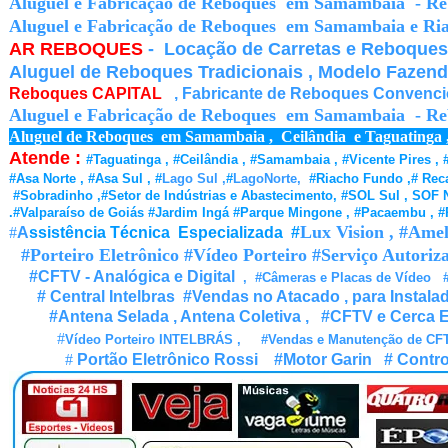
Aluguel e Fabricação de Reboques em Samambaia - Reb
Aluguel e Fabricação de Reboques em Samambaia e Riac
AR REBOQUES
- Locação de Carretas e Reboques
Aluguel de Reboques Tradicionais , Modelo Fazendi
Reboques CAPITAL
, Fabricante de Reboques Convenciona
Aluguel e Fabricação de Reboques em Samambaia - Reb
Aluguel de Reboques em Samambaia , Ceilândia e Taguatinga , 
Atende :
#Taguatinga , #Ceilândia , #Samambaia , #Vicente Pires 
#Asa Norte , #Asa Sul , #
Lago Sul ,
#
LagoNorte,
#Riacho Fundo ,# Reca
#Sobradinho ,#Setor de Indústrias e Abastecimento, #SOL Sul , SOF Nor
.#Valparaíso de Goiás #Jardim Ingá #Parque Mingone , #Pacaembu , #P
Lux Vision , #Ame
#
A
ssistência Técnica Especializada #
#Porteiro Eletrônico
#Vídeo Porteiro #
Serviço Autoriz
#CFTV - Analógica e Digital
,
#Câmeras e Placas de Vídeo
# Central Intelbras
#
Vendas no Atacado , para Instal
#
Antena Selada , Antena Coletiva
,
#CFTV e Cerca Elé
#
Vídeo Porteiro INTELBRÁS ,
#Vendas e Manutenção de CFT
#
Portão Eletrônico Rossi
#Motor Garin
# Contr