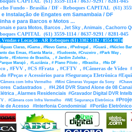
oques CAPITAL (61) 3559-1114 / 8637-9291 / 8281-045
ho Fundo - Brasília / DF - Reboques CAPITAL (61) 3559-
 e Instalação de Engates em Samambaia / DF
nha e para Barcos e Motos ...
is e para Motos, Barcos , Jet Sky , Animais , Cachorro Qu
oques CAPITAL (61) 3559-1114 / 8637-9291 / 8281-045
0
Vendas e Locação - AR Reboques (61) 3302 5182 / 8554 9074
, #Águas Claras, #Gama , #Novo Gama , #Pedregal , #Guará , #Núcleo Ban
nto das Emas, #Santa Maria , #Sudoeste, #Cruzeiro , #Park Way ,
te , #Entorno de Brasilia, , # Jardim Zuleika ,
arque Marajó , #Luziânia , # Plano Piloto , #Brasilia , #No DF
lco , #FVV , #CS
#
Frata , #CFTV , #Câmeras de Vídeo #
ado #Peças e Acessórios para #Segurança Eletrônica #Eq
#Câmera com Infra Vermelho
#Mini Câmeras Voyager da Sony #Chavei
adores Cadastrados
,
#H.264 DVR Stand Alone de 08 Canai
trica , Alarmes Residenciais
#Gravador Digital DVR Intel
#Proj
V .
#Câmera com Infra Vermelho
#WE Segurança Eletrônica
ole de Acesso
#Interfonia Condominial
#Portão Eletrônico 